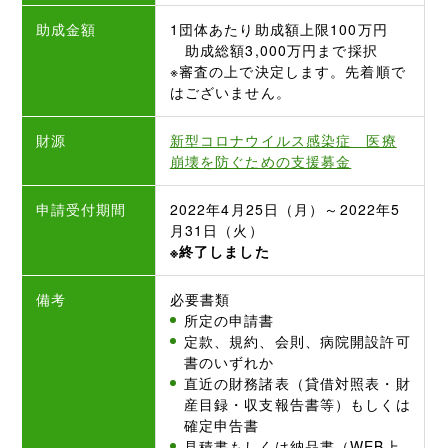
助成金額
1団体あたり助成額上限100万円
助成総額3,000万円まで採択
※審査の上で決定します。先着順で
はございません。
財源
新型コロナウイルス感染症 医療
崩壊を防ぐための支援募金
申請受付期間
2022年4月25日（月）～2022年5
月31日（火）
※終了しました
備考
必要書類
所定の申請書
定款、規約、会則、病院開設許可
書のいずれか
直近の財務諸表（貸借対照表・財
産目録・収支報告書等）もしくは
確定申告書
見積書もしくは納品書（WEB上