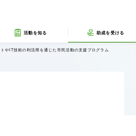
活動を知る
助成を
受ける
トやIT技術の利活用を通じた市民活動の支援プログラム
募集終了したプログラム
インターネットみらい募金
団体情報
所在地
評議委
減災活動支援
新型コロナウイルス