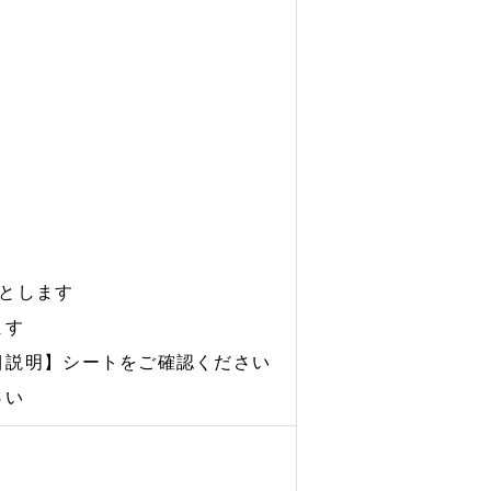
件とします
ます
目説明】シートをご確認ください
さい