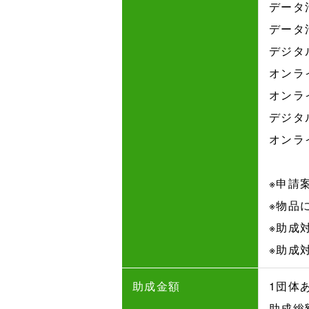
データ
データ
デジタ
オンラ
オンラ
デジタ
オンラ
※申請
※物品
※助成
※助成
助成金額
1団体
助成総