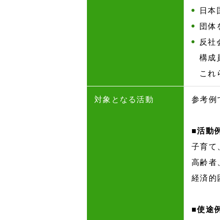
日本
団体
反社
構成
これ
対象となる活動
参考例
■活動
子育て
高齢者
経済的
■使途