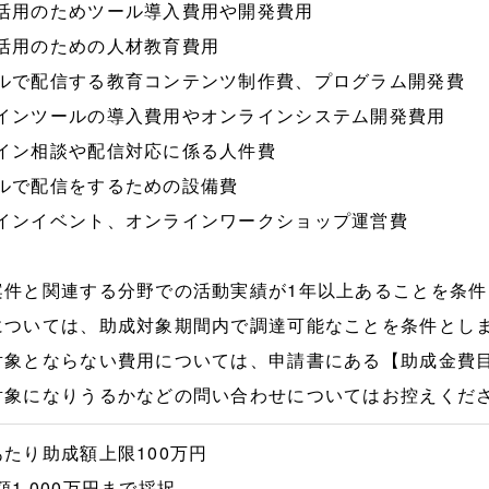
活用のためツール導入費用や開発費用
活用のための人材教育費用
ルで配信する教育コンテンツ制作費、プログラム開発費
インツールの導入費用やオンラインシステム開発費用
イン相談や配信対応に係る人件費
ルで配信をするための設備費
インイベント、オンラインワークショップ運営費
案件と関連する分野での活動実績が1年以上あることを条
については、助成対象期間内で調達可能なことを条件とし
対象とならない費用については、申請書にある【助成金費
対象になりうるかなどの問い合わせについてはお控えくだ
あたり助成額上限100万円
額1,000万円まで採択