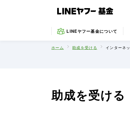
LINEヤフー
基金について
ホーム
助成を受ける
インターネッ
設立趣旨
募集中のプログラム
災害復興みらい募金
事業内容
災害・復興支援
防災
助成を受ける
学生ボランティア
ITによる社会課題の解決支援